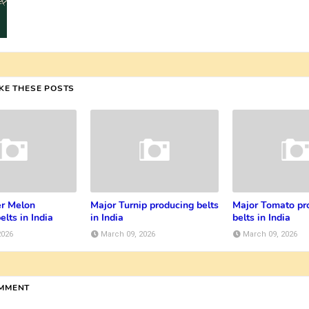
IKE THESE POSTS
r Melon
Major Turnip producing belts
Major Tomato pr
elts in India
in India
belts in India
2026
March 09, 2026
March 09, 2026
OMMENT