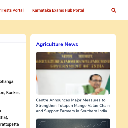
iTests Portal
Karnataka Exams Hub Portal
Agriculture News
a
arbhanga
on, Kanker,
Centre Announces Major Measures to
Strengthen Totapuri Mango Value Chain
r
and Support Farmers in Southern India
zha),
rattupetta