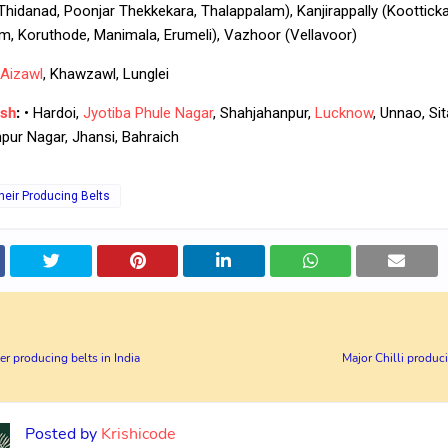
Thidanad, Poonjar Thekkekara, Thalappalam), Kanjirappally (Kootticka
, Koruthode, Manimala, Erumeli), Vazhoor (Vellavoor)
Aizawl
, Khawzawl, Lunglei
esh
:
• Hardoi,
Jyotiba Phule Nagar
, Shahjahanpur,
Lucknow
, Unnao, Sit
pur Nagar, Jhansi, Bahraich
heir Producing Belts
er producing belts in India
Major Chilli produci
Posted by
Krishicode