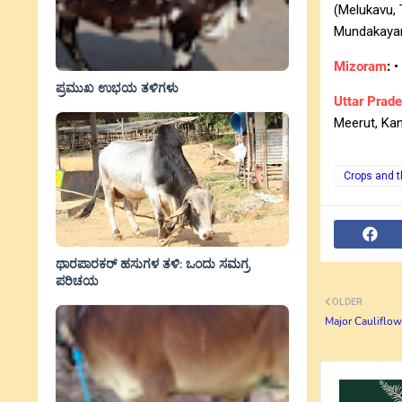
(Melukavu, 
Mundakayam
Mizoram
:
•
ಪ್ರಮುಖ ಉಭಯ ತಳಿಗಳು
Uttar Prad
Meerut, Kan
Crops and t
ಥಾರಪಾರಕರ್ ಹಸುಗಳ ತಳಿ: ಒಂದು ಸಮಗ್ರ
ಪರಿಚಯ
OLDER
Major Cauliflow