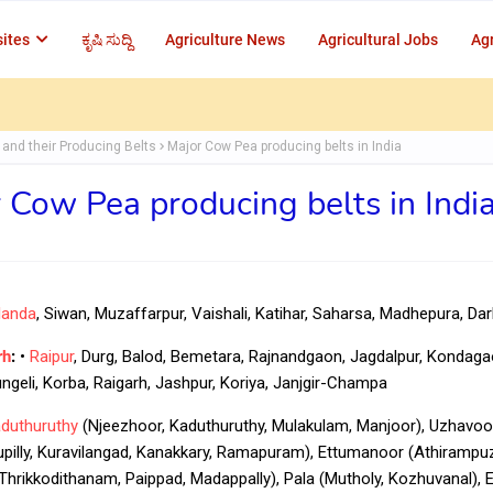
ites
ಕೃಷಿ ಸುದ್ದಿ
Agriculture News
Agricultural Jobs
Agr
 and their Producing Belts
Major Cow Pea producing belts in India
 Cow Pea producing belts in Indi
landa
, Siwan, Muzaffarpur, Vaishali, Katihar, Saharsa, Madhepura, D
rh
:
•
Raipur
, Durg, Balod, Bemetara, Rajnandgaon, Jagdalpur, Kondaga
ungeli, Korba, Raigarh, Jashpur, Koriya, Janjgir-Champa
duthuruthy
(Njeezhoor, Kaduthuruthy, Mulakulam, Manjoor), Uzhavoo
pilly, Kuravilangad, Kanakkary, Ramapuram), Ettumanoor (Athirampu
Thrikkodithanam, Paippad, Madappally), Pala (Mutholy, Kozhuvanal), E