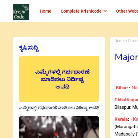
Home
Complete Krishicode
Other Webs
Home
Crops
ಕೃಷಿ ಸುದ್ದಿ
Major
Bihar
:
•
Na
Chhattisga
Bilaspur, M
ಎಮ್ಮೆಗಳಲ್ಲಿ ಗರ್ಭಧಾರಣೆ ಮಾಡಿಸಲು ನಿರ್ದಿಷ್ಟ ಅವಧಿ
Kerala
:
•
Ka
(Marangattu
Madapally (